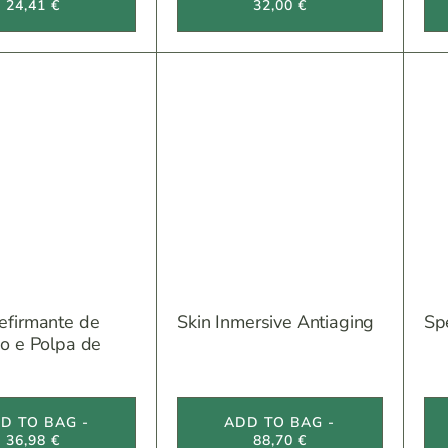
24,41 €
32,00 €
efirmante de
Skin Inmersive Antiaging
Sp
o e Polpa de
D TO BAG -
ADD TO BAG -
36,98 €
88,70 €