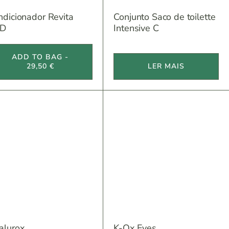
ndicionador Revita
Conjunto Saco de toilette
BD
Intensive C
ADD TO BAG -
29,50 €
LER MAIS
alurox
K-Ox Eyes