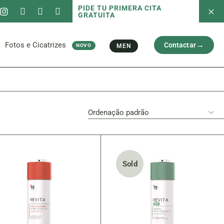
PIDE TU PRIMERA CITA
GRATUITA
s Serviços
Fotos antes e depois
Capilar
Rosto
Ci
l
Braços e Pernas
Fotos e Cicatrizes
Contactar
MEN
NOVO
Cicatriz
s Serviços
Fotos antes e depois
Capilar
Rosto
Ci
l
Braços e Pernas
Cicatriz
Sold