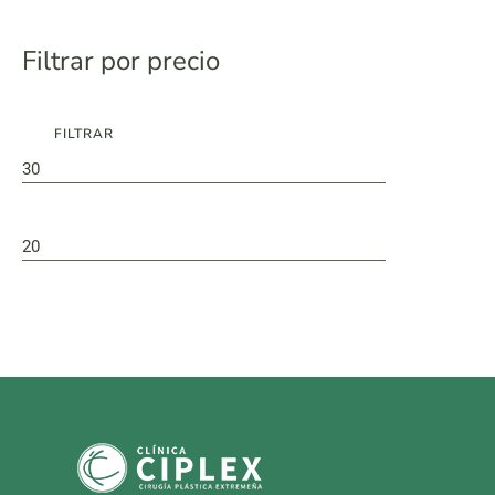
Filtrar por precio
FILTRAR
Preço
Preço
mínimo
máximo