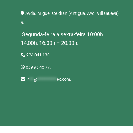
Avda. Miguel Celdrán (Antigua, Avd. Villanueva)
9.
Segunda-feira a sexta-feira 10:00h –
14:00h, 16:00h – 20:00h.
924 041 130.
639 93 45 77.
in
**
@
***********
ex.com
.