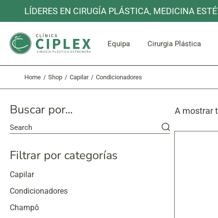
Skip
LÍDERES EN CIRUGÍA PLÁSTICA, MEDICINA ESTÉ
to
the
content
Rosto e P
Equipa
Cirurgia Plástica
Home
Shop
Capilar
Condicionadores
Rosto e P
Buscar por...
A mostrar 
Search
Filtrar por categorías
Capilar
Condicionadores
Champô