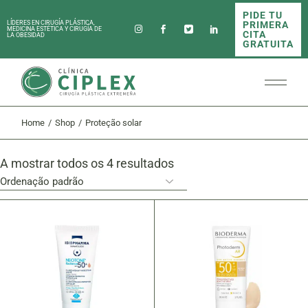
Skip
PIDE TU
to
PRIMERA
LÍDERES EN CIRUGÍA PLÁSTICA,
the
MEDICINA ESTÉTICA Y CIRUGÍA DE
CITA
LA OBESIDAD
content
GRATUITA
Home
Shop
Proteção solar
A mostrar todos os 4 resultados