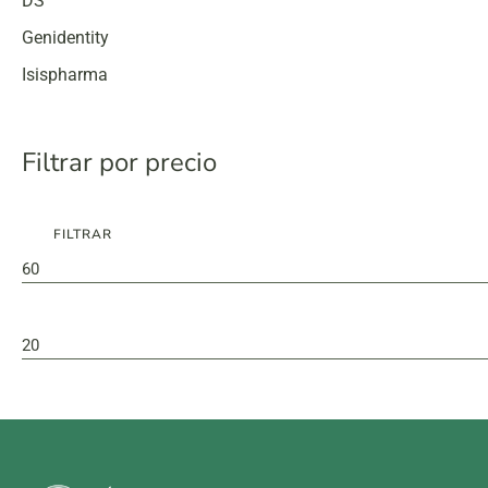
DS
Genidentity
Isispharma
Filtrar por precio
FILTRAR
Preço
Preço
mínimo
máximo