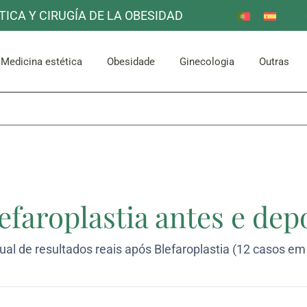
TICA Y CIRUGÍA DE LA OBESIDAD
Redução do estômago
Outro
Mama
Corpora
escoço
Facial
Bypass gástrico
Medicina estética
Obesidade
Ginecologia
Outras
Abdómen e Glúteos
Redução do estômago
Outro
Mama
Corpora
escoço
Facial
Bypass gástrico
Abdómen e Glúteos
efaroplastia antes e dep
sual de resultados reais após Blefaroplastia (12 casos e