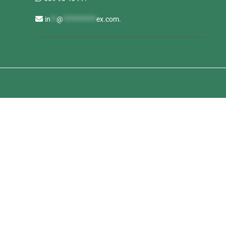
in
**
@
***********
ex.com
.