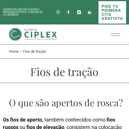
PIDE TU
PRIMERA
LÍDERES EN CIRUGÍA PLÁSTICA,
MEDICINA ESTÉTICA Y CIRUGÍA DE
CITA
LA OBESIDAD
GRATUITA
Home
Fios de tração
Fios de tração
O que são apertos de rosca?
Os fios de aperto,
também conhecidos como
fios
russos
ou
fios de elevação
, consistem na colocação