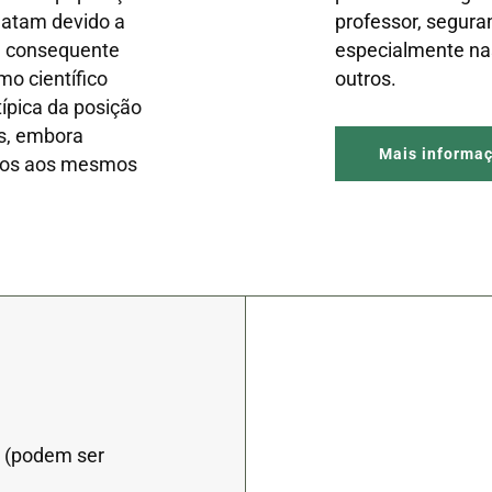
ilatam devido a
professor, seguran
e consequente
especialmente nas
mo científico
outros.
típica da posição
s, embora
Mais informa
itos aos mesmos
s (podem ser