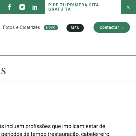
PIDE TU PRIMERA CITA
GRATUITA
s Serviços
Fotos antes e depois
Capilar
Rosto
Ci
l
Braços e Pernas
Fotos e Cicatrizes
Contactar
MEN
NOVO
Cicatriz
s Serviços
Fotos antes e depois
Capilar
Rosto
Ci
l
as
Braços e Pernas
Cicatriz
is incluem profissões que implicam estar de
 períodos de tempo (restauração, cabeleireiro,