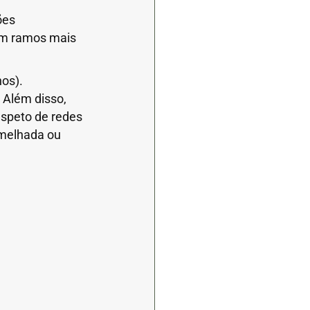
ões
cem ramos mais
nos).
. Além disso,
aspeto de redes
rmelhada ou