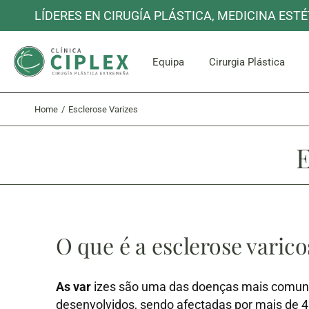
LÍDERES EN CIRUGÍA PLÁSTICA, MEDICINA ESTÉ
Rosto e P
Equipa
Cirurgia Plástica
Home
Esclerose Varizes
Rosto e P
E
O que é a esclerose varico
As var
izes são uma das doenças mais comun
desenvolvidos, sendo afectadas por mais de 