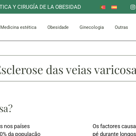
TICA Y CIRUGÍA DE LA OBESIDAD
Redução do estômago
Outro
Mama
Corpora
escoço
Facial
Bypass gástrico
Medicina estética
Obesidade
Ginecologia
Outras
Abdómen e Glúteos
Redução do estômago
Outro
Mama
Corpora
escoço
Facial
sclerose das veias varicos
Bypass gástrico
Abdómen e Glúteos
sa?
s nos países
Os factores causa
40% da população
pé durante longos