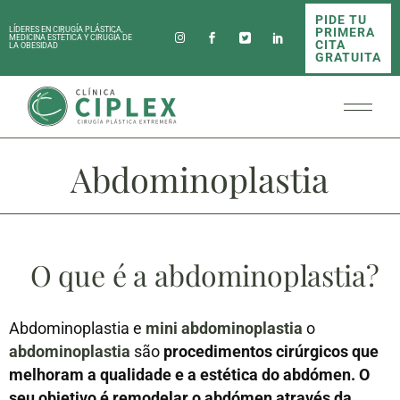
PIDE TU
PRIMERA
LÍDERES EN CIRUGÍA PLÁSTICA,
MEDICINA ESTÉTICA Y CIRUGÍA DE
CITA
LA OBESIDAD
GRATUITA
Abdominoplastia
O que é a abdominoplastia?
Abdominoplastia e
mini abdominoplastia
o
abdominoplastia
são
procedimentos cirúrgicos que
melhoram a qualidade e a estética do abdómen. O
seu objetivo é remodelar o abdómen através da