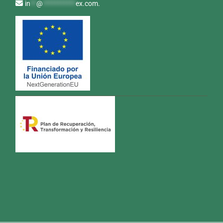
in
**
@
***********
ex.com
.