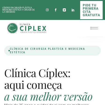
Skip
PIDE TU
to
PRIMERA
LÍDERES EN CIRUGÍA PLÁSTICA,
the
MEDICINA ESTÉTICA Y CIRUGÍA DE
CITA
LA OBESIDAD
content
GRATUITA
CLÍNICA DE CIRURGIA PLÁSTICA E MEDICINA
ESTÉTICA
Clínica Cíplex:
aqui começa
a sua melhor versão