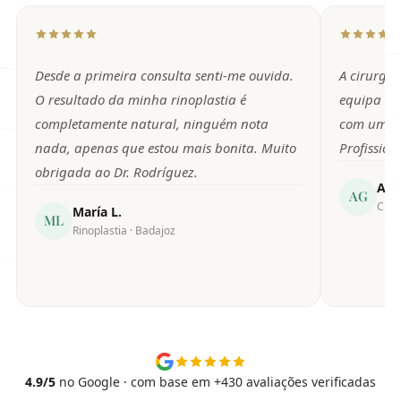
Desde a primeira consulta senti-me ouvida.
A cirurgi
O resultado da minha rinoplastia é
equipa ac
completamente natural, ninguém nota
com um tr
nada, apenas que estou mais bonita. Muito
Profissiona
obrigada ao Dr. Rodríguez.
Ant
AG
Ciru
María L.
ML
Rinoplastia · Badajoz
4.9/5
no Google · com base em +430 avaliações verificadas