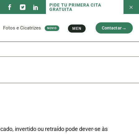
PIDE TU PRIMERA CITA
GRATUITA
s Serviços
Fotos antes e depois
Capilar
Rosto
Ci
l
Braços e Pernas
Fotos e Cicatrizes
Contactar
MEN
NOVO
Cicatriz
s Serviços
Fotos antes e depois
Capilar
Rosto
Ci
l
Braços e Pernas
Cicatriz
ado, invertido ou retraído pode dever-se às