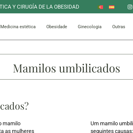
TICA Y CIRUGÍA DE LA OBESIDAD
Redução do estômago
Outro
Mama
Corpora
escoço
Facial
Bypass gástrico
Medicina estética
Obesidade
Ginecologia
Outras
Abdómen e Glúteos
Redução do estômago
Outro
Mama
Corpora
escoço
Facial
Mamilos umbilicados
Bypass gástrico
Abdómen e Glúteos
icados?
o mamilo
Um mamilo umbilic
ta as mulheres
seguintes causas: