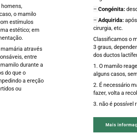
s homens,
–
Congénita:
desd
caso, o mamilo
–
Adquirida:
após
 com estímulos
cirurgia, etc.
lema estético; em
amentação.
Classificamos o m
3 graus, depende
a mamária através
dos ductos lactífe
onsáveis, entre
o mamilo durante a
1. O mamilo reag
os do que o
alguns casos, se
impedindo a ereção
2. É necessário ma
rtidos ou
fazer, volta a reco
3. não é possível r
Mais informa