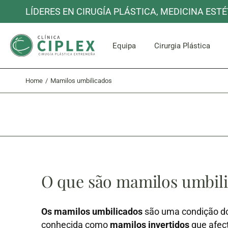
LÍDERES EN CIRUGÍA PLÁSTICA, MEDICINA ESTÉ
Rosto e P
Equipa
Cirurgia Plástica
Home
Mamilos umbilicados
Rosto e P
O que são mamilos umbil
Os mamilos umbilicados
são uma condição d
conhecida como
mamilos invertidos
que afec