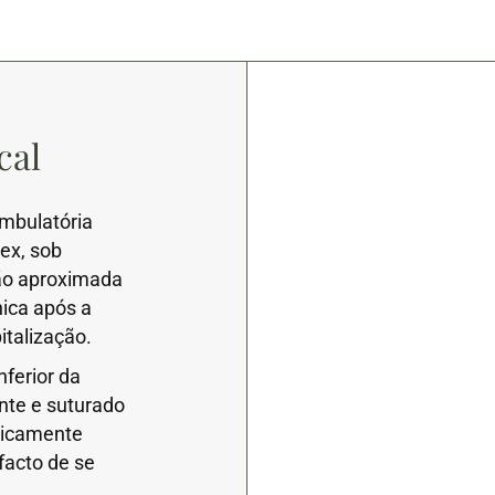
cal
ambulatória
lex, sob
ão aproximada
nica após a
italização.
nferior da
nte e suturado
aticamente
facto de se