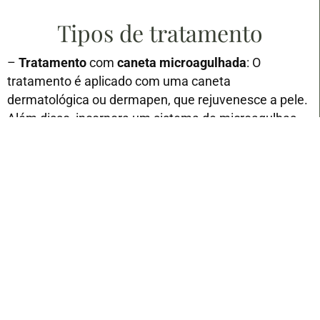
Tipos de tratamento
–
Tratamento
com
caneta microagulhada
: O
tratamento é aplicado com uma caneta
dermatológica ou dermapen, que rejuvenesce a pele.
Além disso, incorpora um sistema de microagulhas
que permite que a substância a aplicar penetre
melhor na derme, facilitando e melhorando os
resultados.
–
Tratamento
com
seringas pré-cheias estéreis
.
A mesoterapia facial
é efectuada em regime de
ambulatório e requer poucos cuidados posteriores.
Permite também uma incorporação imediata na
nossa vida social e profissional. É muito discreto, pois
é feito com agulhas muito finas. Em alternativa, pode
ser feito com um creme anestésico tópico ou podes