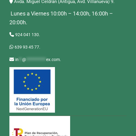
Avda. Miguel Celdrán (Antigua, Avd. Villanueva) 9.
Lunes a Viernes 10:00h – 14:00h, 16:00h –
20:00h.
924 041 130.
639 93 45 77.
in
**
@
***********
ex.com
.