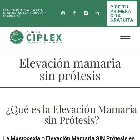
PIDE TU
PRIMERA
LÍDERES EN CIRUGÍA PLÁSTICA,
MEDICINA ESTÉTICA Y CIRUGÍA DE
CITA
LA OBESIDAD
GRATUITA
Elevación mamaria
sin prótesis
¿Qué es la Elevación Mamaria
sin Prótesis?
La
Mastopexia
o
Elevación Mamaria SIN Prótesis
es