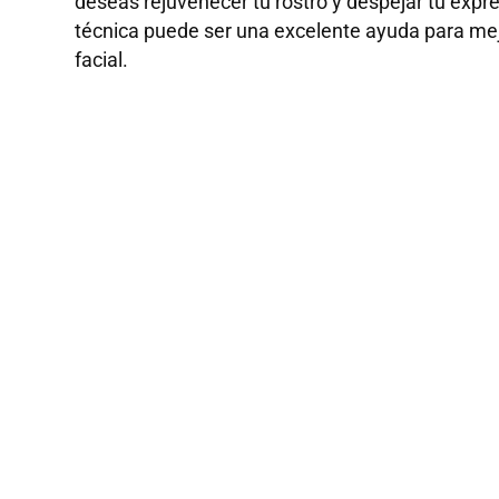
deseas rejuvenecer tu rostro y despejar tu expres
técnica puede ser una excelente ayuda para mej
facial.