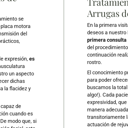
Tratamien
Arrugas d
tamiento se
En la primera vis
a placa motora
deseos a nuestro 
ansmisión del
primera consulta
rácticos,
del procedimiento
continuación real
de expresión,
es
rostro.
musculatura
El conocimiento p
stro un aspecto
para poder ofrece
ecer dichas
buscamos la total
 la flacidez y
algo!). Cada paci
expresividad, que
 capaz de
manera adecuada. 
cción cuando es
transitoriamente l
 De modo que, si
actuación de reju