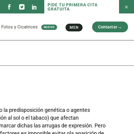
PIDE TU PRIMERA CITA
GRATUITA
 servicios
Fotos antes/después
Capilar
Cara
al
Brazos y Piernas
Fotos y Cicatrices
Contactar
MEN
NUEVO
Cicatriz
 servicios
Fotos antes/después
Capilar
Cara
al
Brazos y Piernas
Cicatriz
 la predisposición genética o agentes
ón al sol o el tabaco) que afectan
arcar dichas las arrugas de expresión. Pero
 factores es imposible evitar ola aparición de