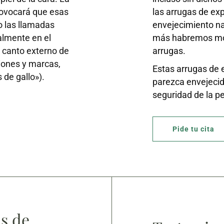
rovocará que esas
las arrugas de ex
o las llamadas
envejecimiento na
almente en el
más habremos mov
el canto externo de
arrugas.
ciones y marcas,
Estas arrugas de 
 de gallo»).
parezca envejecido
seguridad de la pe
Pide tu cita
s de