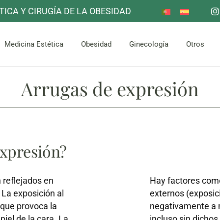
TICA Y CIRUGÍA DE LA OBESIDAD
Reducción de Estómago
Otros
Mama
Corpor
uello
Facial
Bypass Gástrico
Medicina Estética
Obesidad
Ginecología
Otros
Abdomen y Glúteos
Arrugas de expresión
Reducción de Estómago
Otros
Mama
Corpor
uello
Facial
Bypass Gástrico
Abdomen y Glúteos
Expresión?
 reflejados en
Hay factores como
 La exposición al
externos (exposici
o que provoca la
negativamente a m
piel de la cara. La
incluso sin dichos