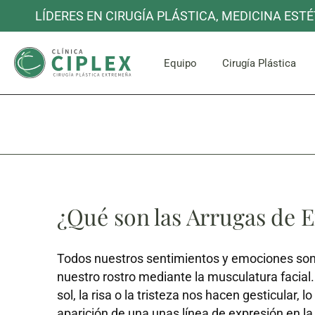
LÍDERES EN CIRUGÍA PLÁSTICA, MEDICINA ESTÉ
Cara y C
Equipo
Cirugía Plástica
Cara y C
¿Qué son las Arrugas de 
Todos nuestros sentimientos y emociones son
nuestro rostro mediante la musculatura facial.
sol, la risa o la tristeza nos hacen gesticular, l
aparición de una unas línea de expresión en la 