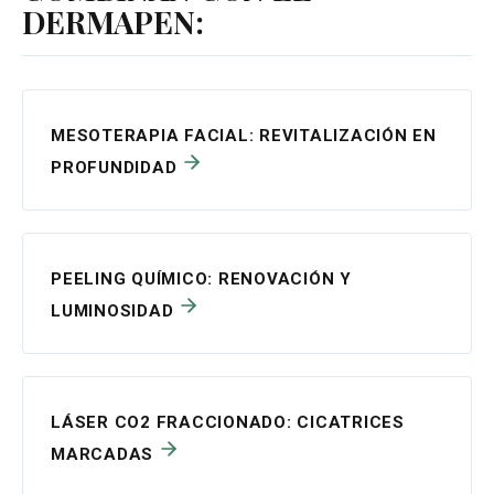
DERMAPEN:
PEPPER FINANCE CORPORATION, SL
FINDIRECT SL
ABANCA SERVICIOS FINANCIEROS, EFC, SA
MESOTERAPIA FACIAL: REVITALIZACIÓN EN
PROFUNDIDAD
PEELING QUÍMICO: RENOVACIÓN Y
LUMINOSIDAD
LÁSER CO2 FRACCIONADO: CICATRICES
MARCADAS