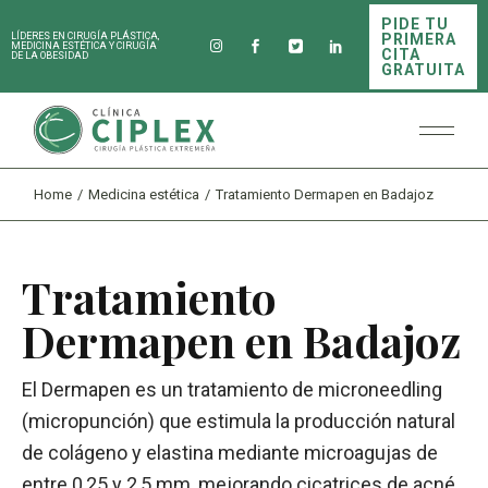
PIDE TU
PRIMERA
LÍDERES EN CIRUGÍA PLÁSTICA,
MEDICINA ESTÉTICA Y CIRUGÍA
CITA
DE LA OBESIDAD
GRATUITA
Home
Medicina estética
Tratamiento Dermapen en Badajoz
Tratamiento
Dermapen en Badajoz
El Dermapen es un tratamiento de microneedling
(micropunción) que estimula la producción natural
de colágeno y elastina mediante microagujas de
entre 0,25 y 2,5 mm, mejorando cicatrices de acné,