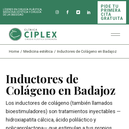
PIDE TU
PRIMERA
LÍDERES EN CIRUGÍA PLÁSTICA,
MEDICINA ESTÉTICA Y CIRUGÍA
CITA
DE LA OBESIDAD
GRATUITA
Home
Medicina estética
Inductores de Colágeno en Badajoz
Inductores de
Colágeno en Badajoz
Los inductores de colágeno (también llamados
bioestimuladores) son tratamientos inyectables —
hidroxiapatita cálcica, ácido poliláctico y
policaprolactona— que estimulan a tus propios