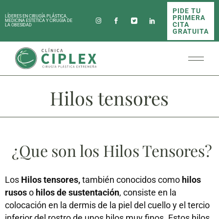
PIDE TU
PRIMERA
LÍDERES EN CIRUGÍA PLÁSTICA,
MEDICINA ESTÉTICA Y CIRUGÍA DE
CITA
LA OBESIDAD
GRATUITA
Hilos tensores
¿Que son los Hilos Tensores?
Los
Hilos tensores,
también conocidos como
hilos
rusos
o
hilos de sustentación
, consiste en la
colocación en la dermis de la piel del cuello y el tercio
inferior del rostro de unos hilos muy finos. Estos hilos