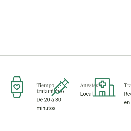
Tiempo
Anestesia
Tr
tratamiento
Local
Re
De 20 a 30
en
minutos