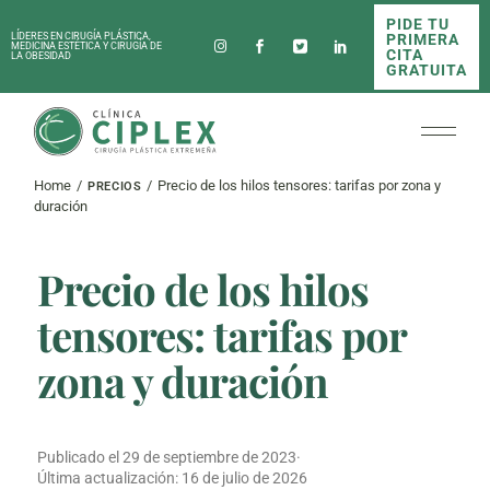
Skip
PIDE TU
to
PRIMERA
LÍDERES EN CIRUGÍA PLÁSTICA,
the
MEDICINA ESTÉTICA Y CIRUGÍA DE
CITA
LA OBESIDAD
content
GRATUITA
Home
Precio de los hilos tensores: tarifas por zona y
PRECIOS
duración
Precio de los hilos
tensores: tarifas por
zona y duración
Publicado el
29 de septiembre de 2023
·
Última actualización:
16 de julio de 2026