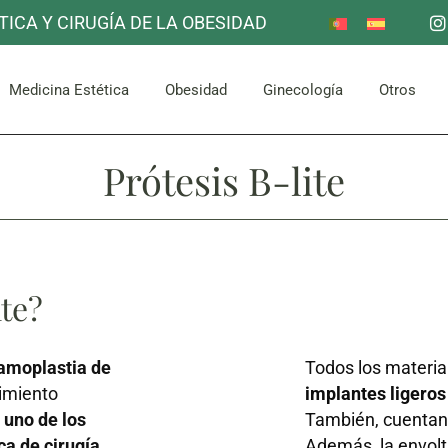
TICA Y CIRUGÍA DE LA OBESIDAD
Reducción de Estómago
Otros
Mama
Corpor
uello
Facial
Bypass Gástrico
Medicina Estética
Obesidad
Ginecología
Otros
Abdomen y Glúteos
Prótesis B-lite
Reducción de Estómago
Otros
Mama
Corpor
uello
Facial
Bypass Gástrico
Abdomen y Glúteos
ite?
moplastia de
Todos los material
dimiento
implantes ligeros
 uno de los
También, cuentan 
ca de cirugía
Además, la envolt