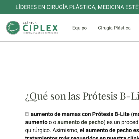
LÍDERES EN CIRUGÍA PLÁSTICA, MEDICINA ESTÉ
Cara y C
Equipo
Cirugía Plástica
Cara y C
¿Qué son las Prótesis B-L
El
aumento de mamas con Prótesis B-Lite
(
ma
aumento
o o
aumento de pecho
) es un proce
quirúrgico. Asimismo,
el aumento de pecho es
tratamientos más requeridos en nuestra clíni