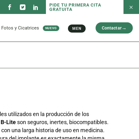
PIDE TU PRIMERA CITA
GRATUITA
 servicios
Fotos antes/después
Capilar
Cara
al
Brazos y Piernas
Fotos y Cicatrices
Contactar
MEN
NUEVO
Cicatriz
 servicios
Fotos antes/después
Capilar
Cara
al
Brazos y Piernas
Cicatriz
es utilizados en la producción de los
 B-Lite
son seguros, inertes, biocompatibles.
con una larga historia de uso en medicina.
ura del implante es exactamente la misma