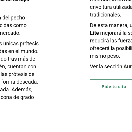
envoltura utilizad
tradicionales.
a del pecho
ocidas como
De esta manera, 
 mercado.
Lite
mejorará la se
reducirá las fuerz
s únicas prótesis
ofrecerá la posib
das en el mundo.
mismo peso.
ado tras más de
ién, cuentan con
Ver la sección
Aum
las prótesis de
a forma deseada,
Pide tu cita
tada. Además,
licona de grado