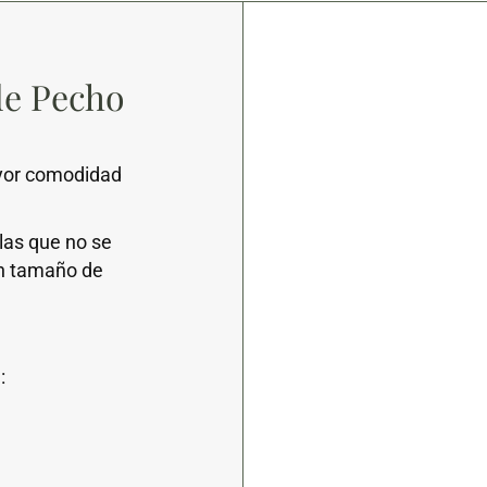
de Pecho
ayor comodidad
las que no se
an tamaño de
:
.