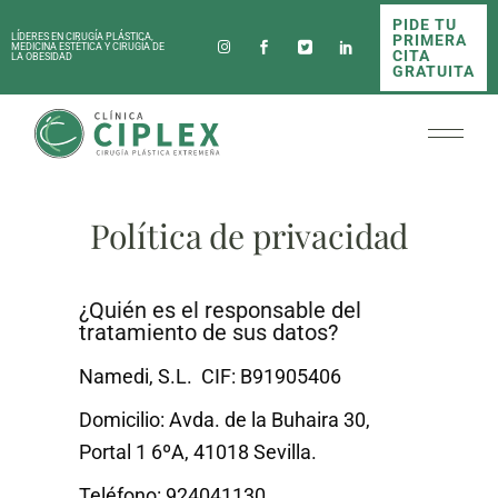
PIDE TU
PRIMERA
LÍDERES EN CIRUGÍA PLÁSTICA,
MEDICINA ESTÉTICA Y CIRUGÍA DE
CITA
LA OBESIDAD
GRATUITA
Política de privacidad
¿Quién es el responsable del
tratamiento de sus datos?
Namedi, S.L. CIF: B91905406
Domicilio:
Avda. de la Buhaira 30,
Portal 1 6ºA, 41018 Sevilla.
Teléfono: 924041130