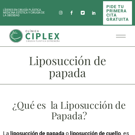
PIDE TU
PRIMERA
LÍDERES EN CIRUGÍA PLÁSTICA,
MEDICINA ESTÉTICA Y CIRUGÍA DE
CITA
LA OBESIDAD
GRATUITA
Liposucción de
papada
¿Qué es la Liposucción de
Papada?
La
liposucci
ón de papada
o
liposucción de cuello
, es