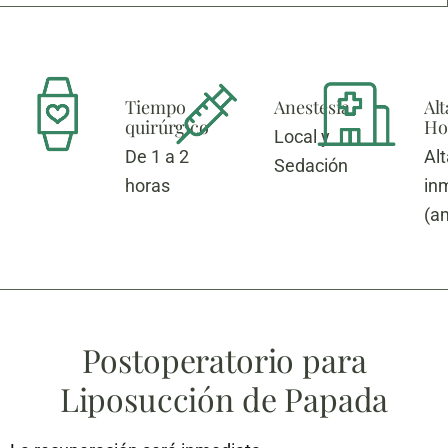
Tiempo
Anestesia
Alt
quirúrgico
Hos
Local y
De 1 a 2
Alt
Sedación
horas
in
(a
Postoperatorio para
Liposucción de Papada