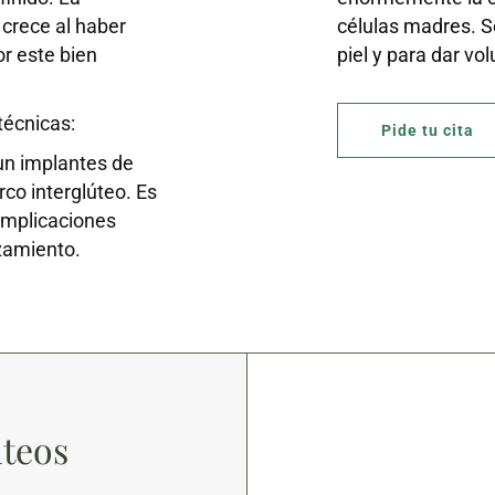
crece al haber
células madres. Se
r este bien
piel y para dar vo
técnicas:
Pide tu cita
 un implantes de
rco interglúteo. Es
omplicaciones
azamiento.
úteos