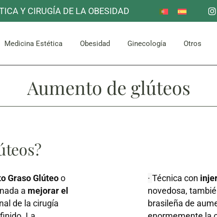
TICA Y CIRUGÍA DE LA OBESIDAD
Reducción de Estómago
Otros
Mama
Corpor
uello
Facial
Bypass Gástrico
Medicina Estética
Obesidad
Ginecología
Otros
Abdomen y Glúteos
Aumento de glúteos
Reducción de Estómago
Otros
Mama
Corpor
uello
Facial
Bypass Gástrico
Abdomen y Glúteos
úteos?
to Graso Glúteo
o
·
Técnica con
inje
tinada a
mejorar el
novedosa, tambi
nal de la cirugía
brasileña de aume
inido. La
enormemente la ca