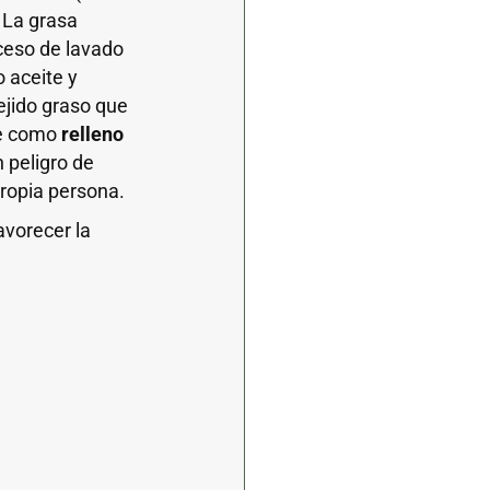
 La grasa
ceso de lavado
o aceite y
ejido graso que
nte como
relleno
in peligro de
propia persona.
avorecer la