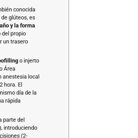
mbién conocida
a de glúteos, es
año y la forma
o del propio
ir un trasero
pofilling
o injerto
ro Área
n anestesia local
2 hora. El
 mismo día de la
na rápida
a parte del
, introduciendo
cisiones (2-