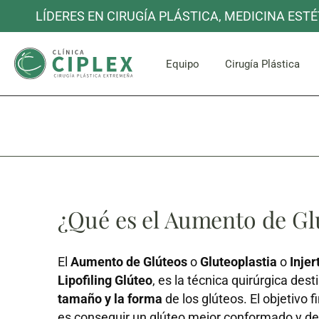
LÍDERES EN CIRUGÍA PLÁSTICA, MEDICINA ESTÉ
Cara y C
Equipo
Cirugía Plástica
Cara y C
¿Qué es el Aumento de Gl
El
Aumento de Glúteos
o
Gluteoplastia
o
Injer
Lipofiling Glúteo
, es la técnica quirúrgica des
tamaño y la forma
de los glúteos. El objetivo fi
es conseguir un glúteo mejor conformado y def