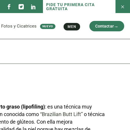
PIDE TU PRIMERA CITA
GRATUITA
 servicios
Fotos antes/después
Capilar
Cara
al
Brazos y Piernas
Fotos y Cicatrices
Contactar
MEN
NUEVO
Cicatriz
 servicios
Fotos antes/después
Capilar
Cara
al
Brazos y Piernas
Cicatriz
rto graso (lipofiling)
: es una técnica muy
én conocida como
“Brazilian Butt Lift”
o técnica
nto de glúteos. Con ella mejora
lidad de la piel porque hay mezclas de