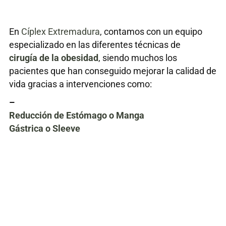
En
Cíplex Extremadura
, contamos con un equipo
especializado en las diferentes técnicas de
cirugía de la obesidad
, siendo muchos los
pacientes que han conseguido mejorar la calidad de
vida gracias a intervenciones como:
–
Reducción de Estómago o Manga
Gástrica o Sleeve
–
Bypass gástrico
Todas las técnicas se realizan por vía laparoscópica
en nuestro centro con la máxima seguridad y
calidad. Desde nuestra clínica confiamos en la
realización de estas técnicas por abordajes
mínimamente invasivos. Igualmente, evitan