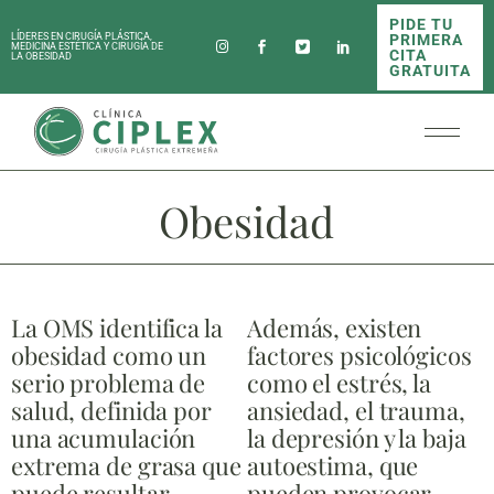
PIDE TU
PRIMERA
LÍDERES EN CIRUGÍA PLÁSTICA,
MEDICINA ESTÉTICA Y CIRUGÍA DE
CITA
LA OBESIDAD
GRATUITA
Obesidad
La OMS identifica la
Además, existen
obesidad como un
factores psicológicos
serio problema de
como el estrés, la
salud, definida por
ansiedad, el trauma,
una acumulación
la depresión y la baja
extrema de grasa que
autoestima, que
puede resultar
pueden provocar