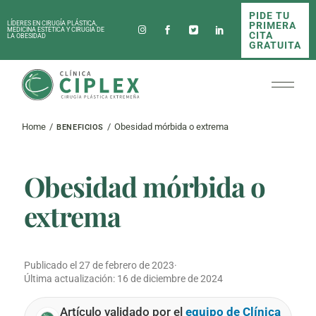
Skip
PIDE TU
to
PRIMERA
LÍDERES EN CIRUGÍA PLÁSTICA,
the
MEDICINA ESTÉTICA Y CIRUGÍA DE
CITA
LA OBESIDAD
content
GRATUITA
Home
Obesidad mórbida o extrema
BENEFICIOS
Obesidad mórbida o
extrema
Publicado el
27 de febrero de 2023
·
Última actualización:
16 de diciembre de 2024
Artículo validado por el
equipo de Clínica