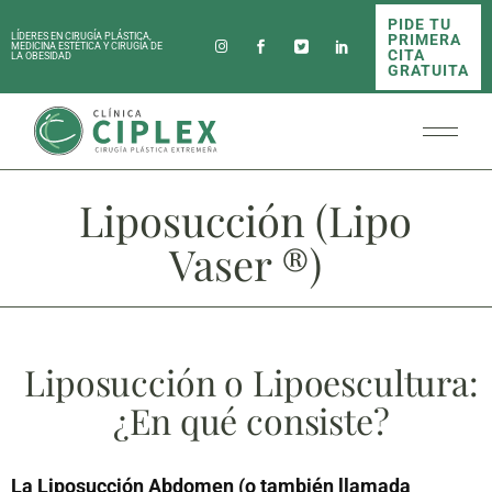
PIDE TU
PRIMERA
LÍDERES EN CIRUGÍA PLÁSTICA,
MEDICINA ESTÉTICA Y CIRUGÍA DE
CITA
LA OBESIDAD
GRATUITA
Liposucción (Lipo
Vaser ®)
Liposucción o Lipoescultura:
¿En qué consiste?
La Liposucción Abdomen (o también llamada