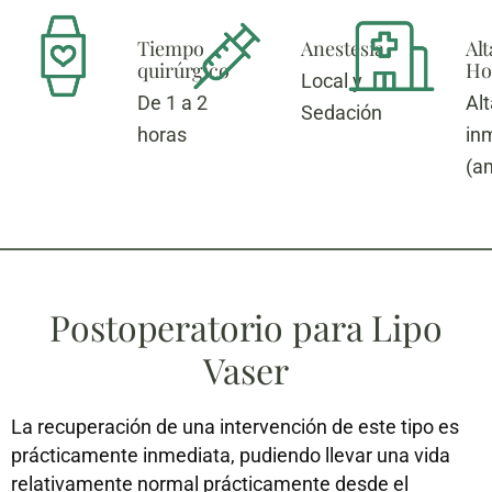
Tiempo
Anestesia
Alt
quirúrgico
Hos
Local y
De 1 a 2
Alt
Sedación
horas
in
(a
Postoperatorio para Lipo
Vaser
La recuperación de una intervención de este tipo es
prácticamente inmediata, pudiendo llevar una vida
relativamente normal prácticamente desde el