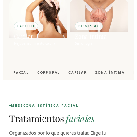
CABELLO
BIENESTAR
Capilar
Zona Íntima
Rejuvenecimiento capilar
Sin cirugía
FACIAL
CORPORAL
CAPILAR
ZONA ÍNTIMA
F
MEDICINA ESTÉTICA FACIAL
Tratamientos
faciales
Organizados por lo que quieres tratar. Elige tu