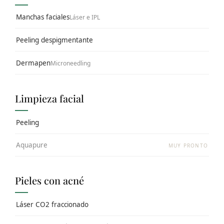
Manchas faciales
Láser e IPL
Peeling despigmentante
Dermapen
Microneedling
Limpieza facial
Peeling
Aquapure
MUY PRONTO
Pieles con acné
Láser CO2 fraccionado