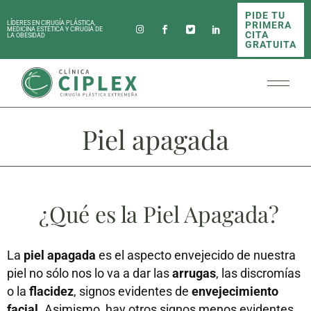
PIDE TU
PRIMERA
LÍDERES EN CIRUGÍA PLÁSTICA,
MEDICINA ESTÉTICA Y CIRUGÍA DE
CITA
LA OBESIDAD
GRATUITA
Piel apagada
¿Qué es la Piel Apagada?
La
piel apagada
es el aspecto envejecido de nuestra
piel no sólo nos lo va a dar las
arrugas
, las discromías
o la
flacidez
, signos evidentes de
envejecimiento
facial.
Asimismo, hay otros signos menos evidentes