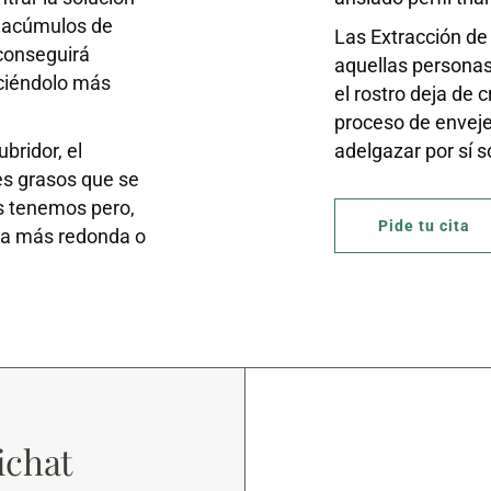
, acúmulos de
Las Extracción de
 conseguirá
aquellas personas
aciéndolo más
el rostro deja de c
proceso de enveje
bridor, el
adelgazar por sí s
es grasos que se
as tenemos pero,
Pide tu cita
ma más redonda o
ichat