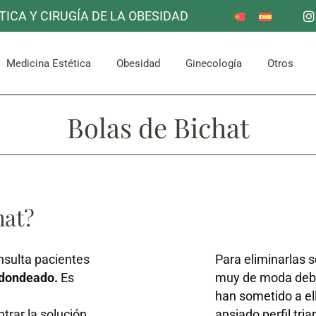
TICA Y CIRUGÍA DE LA OBESIDAD
Reducción de Estómago
Otros
Mama
Corpor
uello
Facial
Bypass Gástrico
Medicina Estética
Obesidad
Ginecología
Otros
Abdomen y Glúteos
Bolas de Bichat
Reducción de Estómago
Otros
Mama
Corpor
uello
Facial
Bypass Gástrico
Abdomen y Glúteos
hat?
sulta pacientes
Para eliminarlas s
dondeado.
Es
muy de moda debi
han sometido a ell
trar la solución
ansiado perfil tria