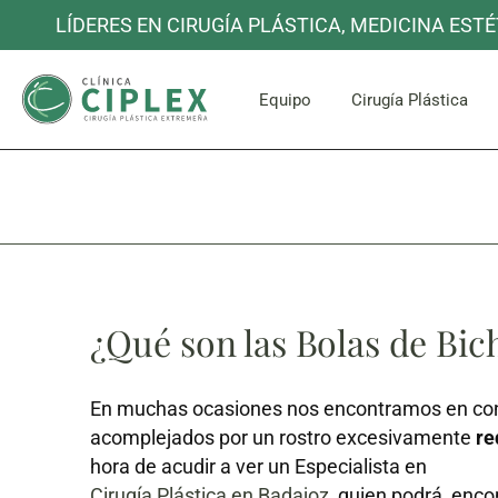
LÍDERES EN CIRUGÍA PLÁSTICA, MEDICINA ESTÉ
Cara y C
Equipo
Cirugía Plástica
Cara y C
¿Qué son las Bolas de Bic
En muchas ocasiones nos encontramos en con
acomplejados por un rostro excesivamente
re
hora de acudir a ver un Especialista en
Cirugía Plástica en Badajoz
, quien podrá encon