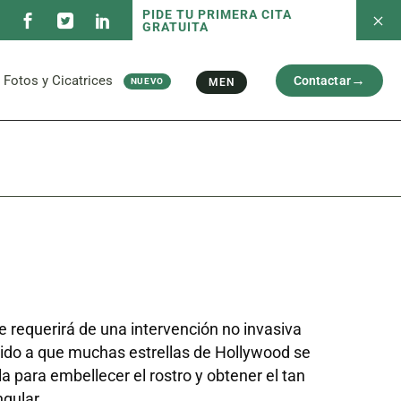
PIDE TU PRIMERA CITA
GRATUITA
 servicios
Fotos antes/después
Capilar
Cara
al
Brazos y Piernas
Fotos y Cicatrices
Contactar
MEN
NUEVO
Cicatriz
 servicios
Fotos antes/después
Capilar
Cara
al
Brazos y Piernas
Cicatriz
e requerirá de una intervención no invasiva
do a que muchas estrellas de Hollywood se
a para embellecer el rostro y obtener el tan
ngular.