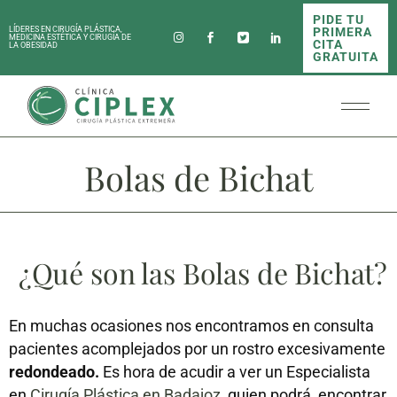
PIDE TU
PRIMERA
LÍDERES EN CIRUGÍA PLÁSTICA,
MEDICINA ESTÉTICA Y CIRUGÍA DE
CITA
LA OBESIDAD
GRATUITA
Bolas de Bichat
¿Qué son las Bolas de Bichat?
En muchas ocasiones nos encontramos en consulta
pacientes acomplejados por un rostro excesivamente
redondeado.
Es hora de acudir a ver un Especialista
en
Cirugía Plástica en Badajoz
, quien podrá encontrar