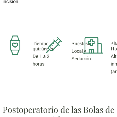
incisión.
Tiempo
Anestesia
Alt
quirúrgico
Hos
Local y
De 1 a 2
Alt
Sedación
horas
in
(a
Postoperatorio de las Bolas de