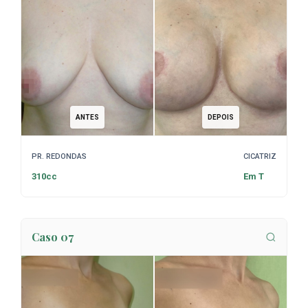
ANTES
DEPOIS
PR. REDONDAS
CICATRIZ
310cc
Em T
Caso 07