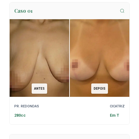
Caso 01
ANTES
DEPOIS
PR. REDONDAS
CICATRIZ
280cc
Em T