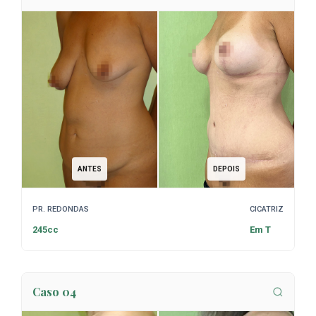
ANTES
DEPOIS
PR. REDONDAS
CICATRIZ
245cc
Em T
Caso 04