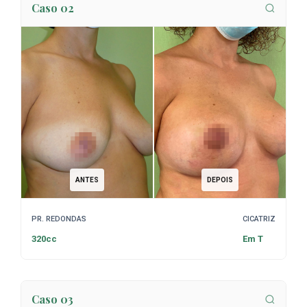
Caso 02
ANTES
DEPOIS
PR. REDONDAS
CICATRIZ
320cc
Em T
Caso 03