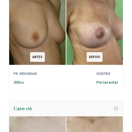
ANTES
DEPOIS
PR. REDONDAS
CICATRIZ
335cc
Periareolar
Caso 06