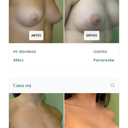
ANTES
DEPOIS
PR. REDONDAS
CICATRIZ
335cc
Periareolar
Caso 09