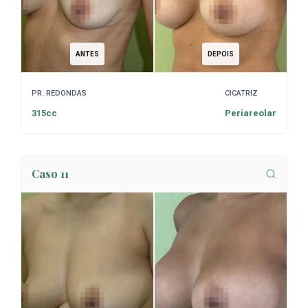
ANTES
DEPOIS
PR. REDONDAS
CICATRIZ
315cc
Periareolar
Caso 11