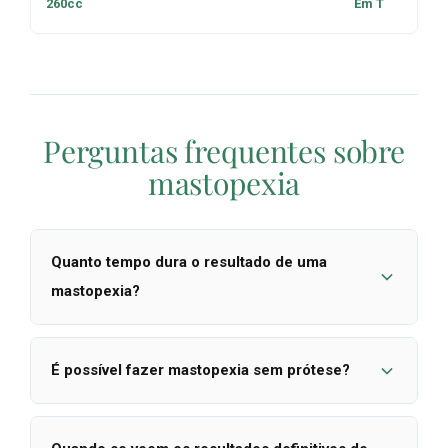
260cc
Em T
Perguntas frequentes sobre
mastopexia
Quanto tempo dura o resultado de uma
mastopexia?
Os resultados de uma mastopexia são
É possível fazer mastopexia sem prótese?
duradouros e, em muitos casos,
permanentes no que diz respeito à
Sim. A mastopexia sem prótese é a opção
correção da posição do mamilo. No