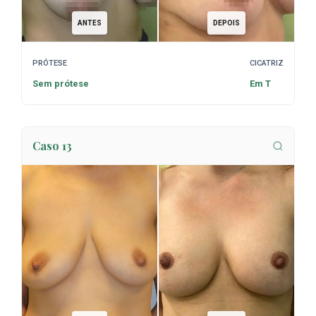
ANTES
DEPOIS
PRÓTESE
CICATRIZ
Sem prótese
Em T
Caso 13