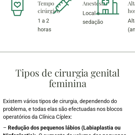
Tempo
Anestesia
Alt
cirúrgico
hos
Local e
1 a 2
Al
sedação
horas
(a
Tipos de cirurgia genital
feminina
Existem vários tipos de cirurgia, dependendo do
problema, e todas elas são efectuadas nos blocos
operatórios da Clínica Cíplex:
–
Redução dos pequenos lábios (Labiaplastia ou