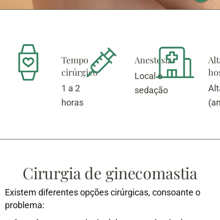
Tempo
Anestesia
Alt
cirúrgico
hos
Local e
1 a 2
Al
sedação
horas
(a
Cirurgia de ginecomastia
Existem diferentes opções cirúrgicas, consoante o
problema: