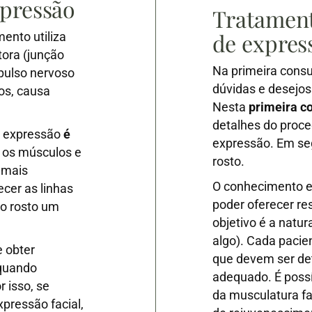
xpressão
Tratament
de expres
ento utiliza
tora (junção
Na primeira consu
pulso nervoso
dúvidas e desejos
cos, causa
Nesta
primeira c
detalhes do proc
de expressão
é
expressão. Em se
 os músculos e
rosto.
 mais
O conhecimento ex
cer as linhas
poder oferecer re
ao rosto um
objetivo é a natur
algo). Cada pacie
e obter
que devem ser de
 quando
adequado. É possí
 isso, se
da musculatura fa
xpressão facial,