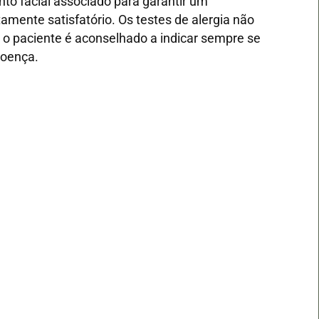
to facial associado para garantir um
amente satisfatório. Os testes de alergia não
 o paciente é aconselhado a indicar sempre se
doença.