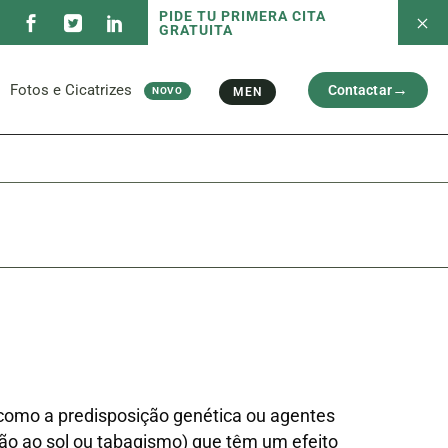
PIDE TU PRIMERA CITA
GRATUITA
s Serviços
Fotos antes e depois
Capilar
Rosto
Ci
l
Braços e Pernas
Fotos e Cicatrizes
Contactar
MEN
NOVO
Cicatriz
s Serviços
Fotos antes e depois
Capilar
Rosto
Ci
l
Braços e Pernas
Cicatriz
como a predisposição genética ou agentes
ão ao sol ou tabagismo) que têm um efeito