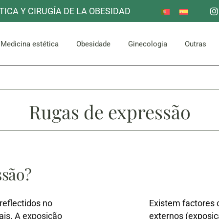
TICA Y CIRUGÍA DE LA OBESIDAD
Redução do estômago
Outro
Mama
Corpora
escoço
Facial
Bypass gástrico
Medicina estética
Obesidade
Ginecologia
Outras
Abdómen e Glúteos
Redução do estômago
Outro
Mama
Corpora
escoço
Facial
Rugas de expressão
Bypass gástrico
Abdómen e Glúteos
ssão?
eflectidos no
Existem factores 
ais. A exposição
externos (exposiç