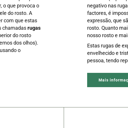
r, o que provoca o
negativo nas rug
le do rosto. A
factores, é impos
er com que estas
expressão, que s
 as chamadas
rugas
rosto. Quanto ma
erior do rosto
nosso rosto e mai
ernos dos olhos).
Estas rugas de e
ausando o
envelhecido e tri
pessoa, tendo rep
Mais informa