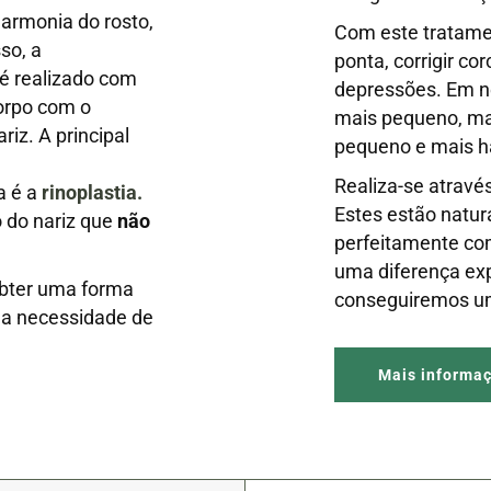
armonia do rosto,
Com este tratamen
so, a
ponta, corrigir c
é realizado com
depressões. Em ne
orpo com o
mais pequeno, mas
iz. A principal
pequeno e mais h
Realiza-se atravé
a é a
rinoplastia.
Estes estão natur
 do nariz que
não
perfeitamente com
uma diferença exp
obter uma forma
conseguiremos um
 a necessidade de
Mais informa