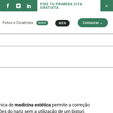
PIDE TU PRIMERA CITA
GRATUITA
s Serviços
Fotos antes e depois
Capilar
Rosto
Ci
l
Braços e Pernas
Fotos e Cicatrizes
Contactar
MEN
NOVO
Cicatriz
s Serviços
Fotos antes e depois
Capilar
Rosto
Ci
l
Braços e Pernas
Cicatriz
nica de
medicina estética
permite a correção
ções do nariz sem a utilização de um bisturi.