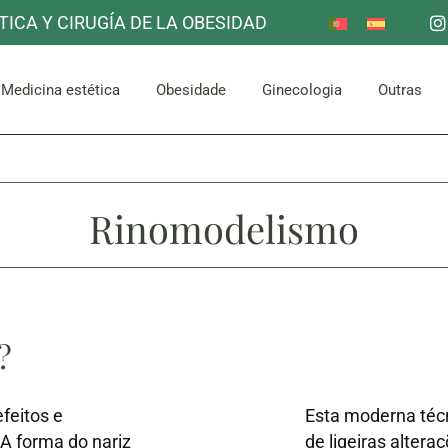
TICA Y CIRUGÍA DE LA OBESIDAD
Redução do estômago
Outro
Mama
Corpora
escoço
Facial
Bypass gástrico
Medicina estética
Obesidade
Ginecologia
Outras
Abdómen e Glúteos
Redução do estômago
Outro
Mama
Corpora
escoço
Facial
Rinomodelismo
Bypass gástrico
Abdómen e Glúteos
?
feitos e
Esta moderna téc
 A forma do nariz
de ligeiras altera