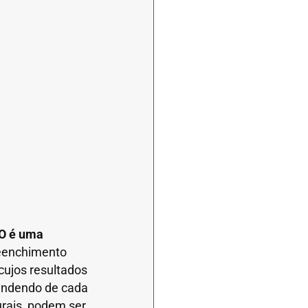
O é uma
reenchimento
cujos resultados
endendo de cada
urais, podem ser