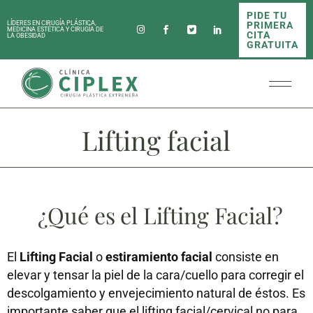
PIDE TU
PRIMERA
LÍDERES EN CIRUGÍA PLÁSTICA,
MEDICINA ESTÉTICA Y CIRUGÍA DE
CITA
LA OBESIDAD
GRATUITA
Lifting facial
¿Qué es el Lifting Facial?
El
Lifting Facial
o
estiramiento facial
consiste en
elevar y tensar la piel de la cara/cuello para corregir el
descolgamiento y envejecimiento natural de éstos. Es
importante saber que el lifting facial/cervical no para