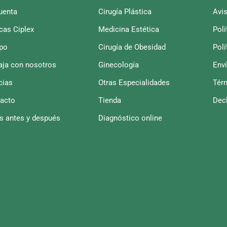
uenta
Cirugía Plástica
Avis
icas Ciplex
Medicina Estética
Polí
po
Cirugía de Obesidad
Polí
aja con nosotros
Ginecología
Env
cias
Otras Especialidades
Tér
acto
Tienda
Decl
s antes y después
Diagnóstico online