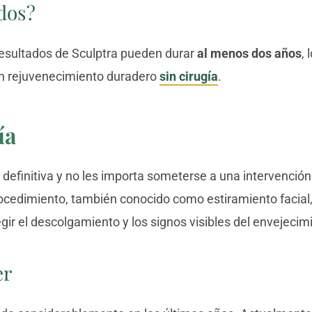
dos?
 resultados de Sculptra pueden durar
al menos dos años
, 
un rejuvenecimiento duradero
sin cirugía
.
ía
efinitiva y no les importa someterse a una intervención 
rocedimiento, también conocido como estiramiento facial,
regir el descolgamiento y los signos visibles del envejecim
er