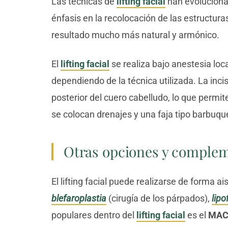
Las técnicas de
lifting facial
han evoluciona
énfasis en la recolocación de las estructura
resultado mucho más natural y armónico.
El
lifting facial
se realiza bajo anestesia loc
dependiendo de la técnica utilizada. La inci
posterior del cuero cabelludo, lo que permit
se colocan drenajes y una faja tipo barbuqu
Otras opciones y comple
El lifting facial puede realizarse de forma
blefaroplastia
(cirugía de los párpados),
lipof
populares dentro del
lifting facial
es el
MACs