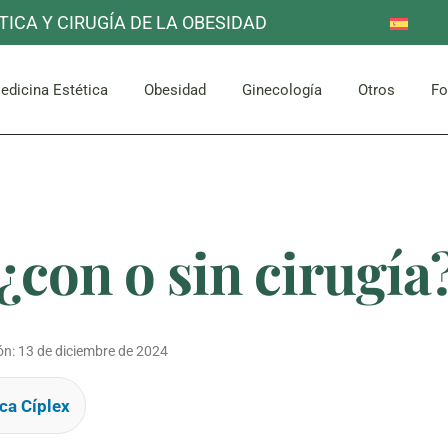
TICA Y CIRUGÍA DE LA OBESIDAD
Reducción de Estómago
Otros se
Mama
Corporal
lo
Facial
Bypass Gástrico
edicina Estética
Obesidad
Ginecología
Otros
Fo
Abdomen y Glúteos
Reducción de Estómago
Otros se
Mama
Corporal
lo
Facial
Bypass Gástrico
 ¿con o sin cirugía
Abdomen y Glúteos
ón:
13 de diciembre de 2024
ca Cíplex