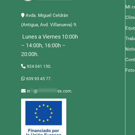
Mi c
Avda. Miguel Celdrán
Clín
(Antigua, Avd. Villanueva) 9.
Equi
Lunes a Viernes 10:00h
Trab
– 14:00h, 16:00h –
Noti
20:00h.
Cont
924 041 130.
Foto
639 93 45 77.
in
**
@
***********
ex.com
.