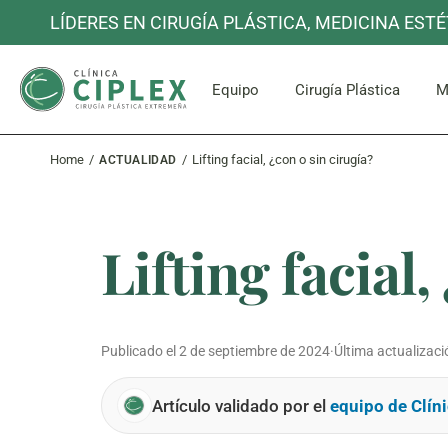
Skip
LÍDERES EN CIRUGÍA PLÁSTICA, MEDICINA ESTÉ
to
the
content
Cara y Cuel
Equipo
Cirugía Plástica
M
Home
Lifting facial, ¿con o sin cirugía?
ACTUALIDAD
Cara y Cuel
Lifting facial,
Publicado el
2 de septiembre de 2024
·
Última actualizaci
Artículo validado por el
equipo de Clíni