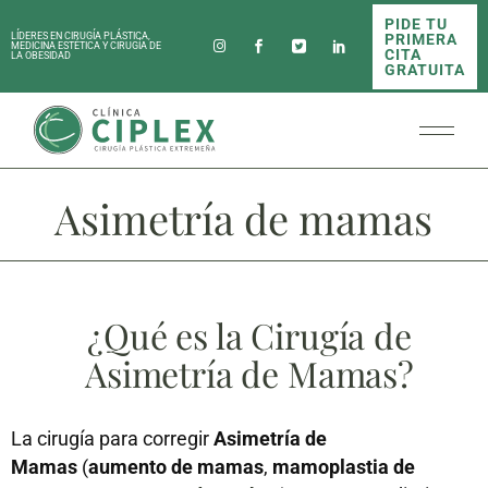
PIDE TU
PRIMERA
LÍDERES EN CIRUGÍA PLÁSTICA,
MEDICINA ESTÉTICA Y CIRUGÍA DE
CITA
LA OBESIDAD
GRATUITA
Asimetría de mamas
¿Qué es la Cirugía de
Asimetría de Mamas?
La cirugía para corregir
Asimetría de
Mamas
(
aumento de mamas
,
mamoplastia de