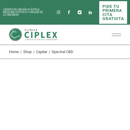
Skip
PIDE TU
to
PRIMERA
LÍDERES EN CIRUGÍA PLÁSTICA,
the
MEDICINA ESTÉTICA Y CIRUGÍA DE
CITA
LA OBESIDAD
content
GRATUITA
Home
Shop
Capilar
Spectral CBD