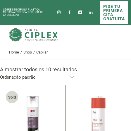
Skip
PIDE TU
to
PRIMERA
LÍDERES EN CIRUGÍA PLÁSTICA,
the
MEDICINA ESTÉTICA Y CIRUGÍA DE
CITA
LA OBESIDAD
content
GRATUITA
Home
Shop
Capilar
A mostrar todos os 10 resultados
Sold