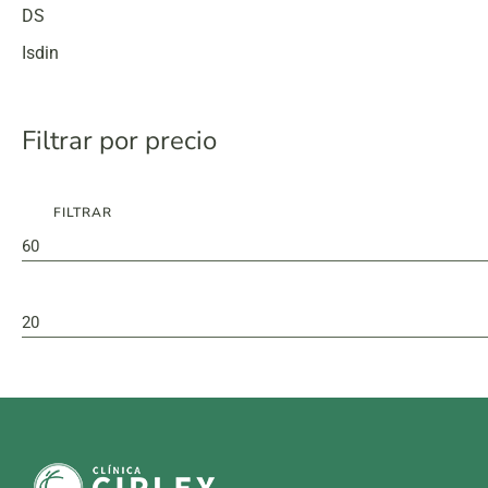
DS
Isdin
Filtrar por precio
FILTRAR
Preço
Preço
mínimo
máximo