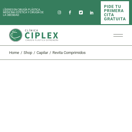
Skip
PIDE TU
to
PRIMERA
LÍDERES EN CIRUGÍA PLÁSTICA,
the
MEDICINA ESTÉTICA Y CIRUGÍA DE
CITA
LA OBESIDAD
content
GRATUITA
Home
Shop
Capilar
Revita Comprimidos