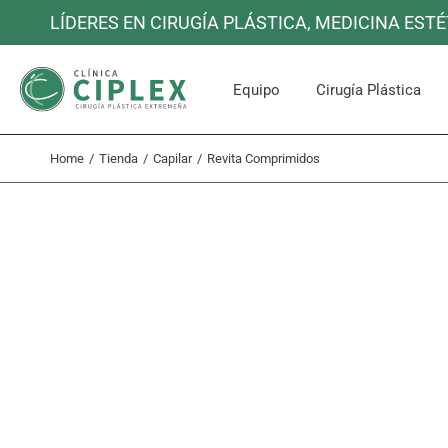
Skip
LÍDERES EN CIRUGÍA PLÁSTICA, MEDICINA ESTÉ
to
the
content
Cara y C
Equipo
Cirugía Plástica
Home
Tienda
Capilar
Revita Comprimidos
Cara y C