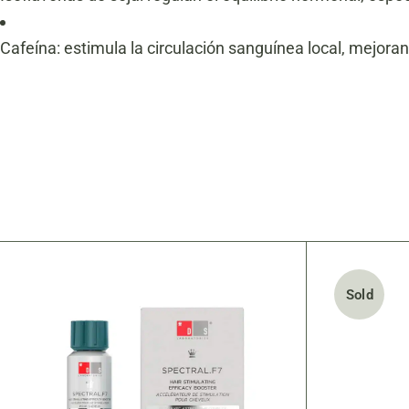
Cafeína: estimula la circulación sanguínea local, mejoran
Sold