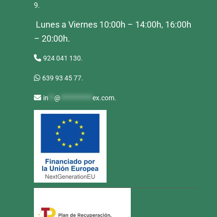
9.
Lunes a Viernes 10:00h – 14:00h, 16:00h
– 20:00h.
924 041 130.
639 93 45 77.
in
**
@
***********
ex.com
.