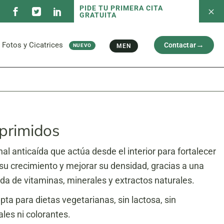
PIDE TU PRIMERA CITA
GRATUITA
 servicios
Fotos antes/después
Capilar
Cara
al
Brazos y Piernas
Fotos y Cicatrices
Contactar
MEN
NUEVO
Cicatriz
 servicios
Fotos antes/después
Capilar
Cara
al
Brazos y Piernas
Cicatriz
primidos
al anticaída que actúa desde el interior para fortalecer
r su crecimiento y mejorar su densidad, gracias a una
a de vitaminas, minerales y extractos naturales.
pta para dietas vegetarianas, sin lactosa, sin
ales ni colorantes.