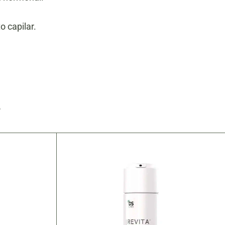
o capilar.
S