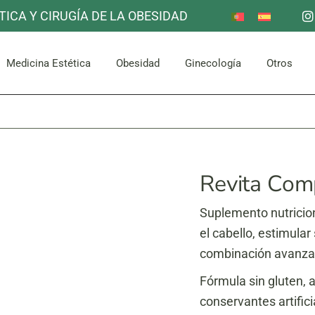
TICA Y CIRUGÍA DE LA OBESIDAD
Reducción de Estómago
Otros
Mama
Corpor
uello
Facial
Bypass Gástrico
Medicina Estética
Obesidad
Ginecología
Otros
Abdomen y Glúteos
Reducción de Estómago
Otros
Mama
Corpor
uello
Facial
Bypass Gástrico
Abdomen y Glúteos
Revita Com
Suplemento nutricion
el cabello, estimula
combinación avanzad
Fórmula sin gluten, a
conservantes artifici