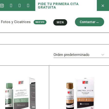
PIDE TU PRIMERA CITA
GRATUITA
 servicios
Fotos antes/después
Capilar
Cara
al
Brazos y Piernas
Fotos y Cicatrices
Contactar
MEN
NUEVO
Cicatriz
 servicios
Fotos antes/después
Capilar
Cara
al
Brazos y Piernas
Cicatriz