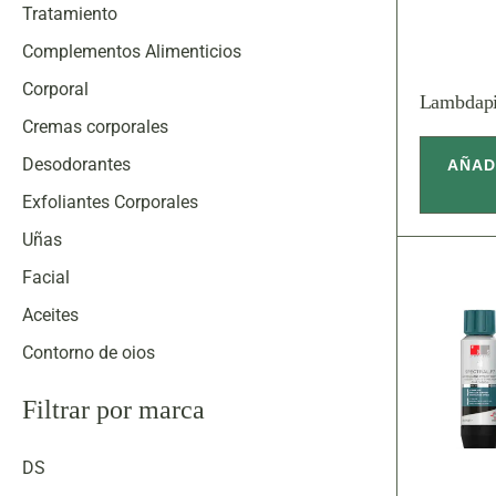
Tratamiento
Complementos Alimenticios
Corporal
Lambdapi
Cremas corporales
Desodorantes
AÑAD
Exfoliantes Corporales
Uñas
Facial
Aceites
Contorno de ojos
Cremas faciales
Filtrar por marca
Esencias
Exfoliantes
DS