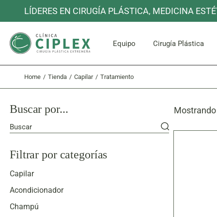
Skip
LÍDERES EN CIRUGÍA PLÁSTICA, MEDICINA ESTÉ
to
the
content
Cara y C
Equipo
Cirugía Plástica
Home
Tienda
Capilar
Tratamiento
Cara y C
Buscar por...
Mostrando 
Buscar
Filtrar por categorías
Capilar
Acondicionador
Champú