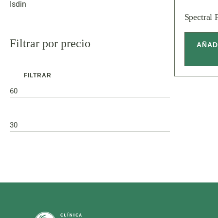
Limpiadores
Isdin
Spectral 
Potenciadores
Sérums
Filtrar por precio
AÑAD
Tónicos
Packs
FILTRAR
Protección solar
Precio
Precio
mínimo
máximo