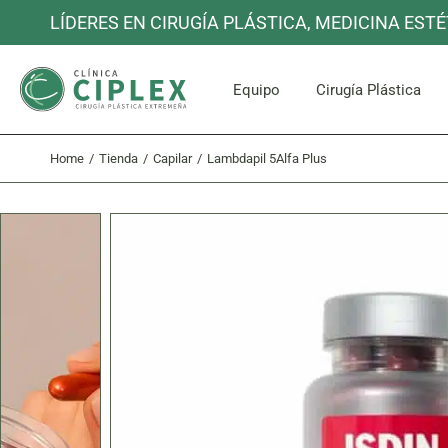
Skip
LÍDERES EN CIRUGÍA PLÁSTICA, MEDICINA ESTÉ
to
the
content
Cara y C
Equipo
Cirugía Plástica
Home
Tienda
Capilar
Lambdapil 5Alfa Plus
Cara y C