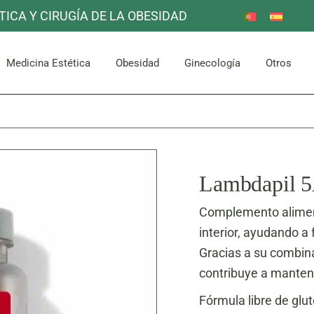
TICA Y CIRUGÍA DE LA OBESIDAD
Reducción de Estómago
Otros
Mama
Corpor
uello
Facial
Bypass Gástrico
Medicina Estética
Obesidad
Ginecología
Otros
Abdomen y Glúteos
Reducción de Estómago
Otros
Mama
Corpor
uello
Facial
Bypass Gástrico
Abdomen y Glúteos
Lambdapil 5
Complemento alimenti
interior, ayudando a
Gracias a su combina
contribuye a mantene
Fórmula libre de glu