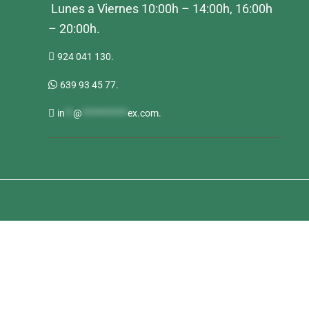
Lunes a Viernes 10:00h – 14:00h, 16:00h
– 20:00h.
924 041 130.
639 93 45 77.
in
**
@
***********
ex.com
.