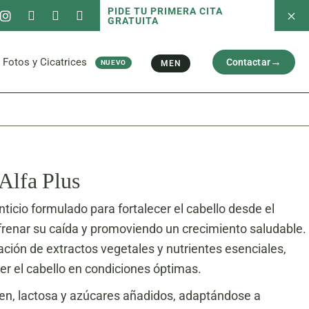
PIDE TU PRIMERA CITA
GRATUITA
 servicios
Fotos antes/después
Capilar
Cara
al
Brazos y Piernas
Fotos y Cicatrices
Contactar
MEN
NUEVO
Cicatriz
 servicios
Fotos antes/después
Capilar
Cara
al
Brazos y Piernas
Cicatriz
Alfa Plus
cio formulado para fortalecer el cabello desde el
 frenar su caída y promoviendo un crecimiento saludable.
ción de extractos vegetales y nutrientes esenciales,
r el cabello en condiciones óptimas.
ten, lactosa y azúcares añadidos, adaptándose a