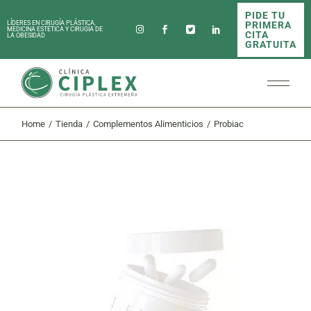
Skip
PIDE TU
to
PRIMERA
LÍDERES EN CIRUGÍA PLÁSTICA,
the
MEDICINA ESTÉTICA Y CIRUGÍA DE
CITA
LA OBESIDAD
content
GRATUITA
Home
Tienda
Complementos Alimenticios
Probiac