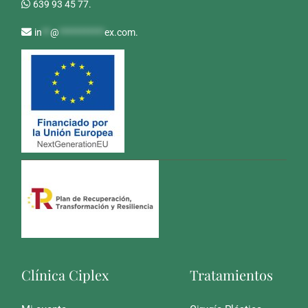
639 93 45 77.
in
**
@
***********
ex.com
.
Clínica Ciplex
Tratamientos