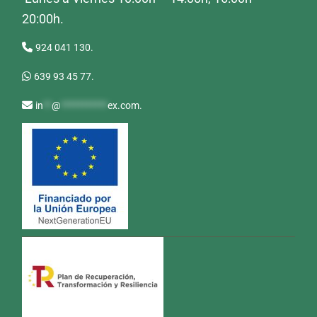
20:00h.
924 041 130.
639 93 45 77.
in
**
@
***********
ex.com
.