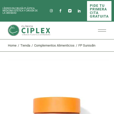
Skip
PIDE TU
to
PRIMERA
LÍDERES EN CIRUGÍA PLÁSTICA,
the
MEDICINA ESTÉTICA Y CIRUGÍA DE
CITA
LA OBESIDAD
content
GRATUITA
Home
Tienda
Complementos Alimenticios
FP Sunisdin