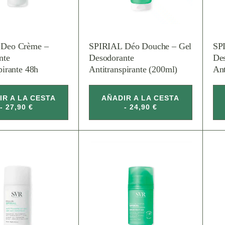
 Deo Crème –
SPIRIAL Déo Douche – Gel
SP
nte
Desodorante
De
pirante 48h
Antitranspirante (200ml)
Ant
IR A LA CESTA
AÑADIR A LA CESTA
- 27,90 €
- 24,90 €