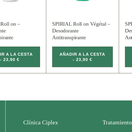
Roll on –
SPIRIAL Roll on Végétal –
SP
nte
Desodorante
De
pirante
Antitranspirante
Ant
IR A LA CESTA
AÑADIR A LA CESTA
- 23,90 €
- 23,90 €
Clínica Ciplex
Tratamiento