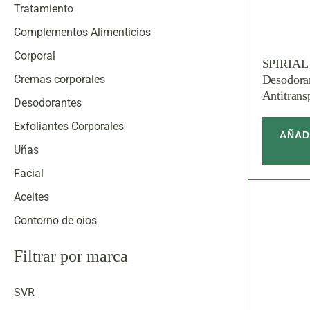
Tratamiento
Complementos Alimenticios
Corporal
SPIRIAL
Desodora
Cremas corporales
Antitrans
Desodorantes
Exfoliantes Corporales
AÑAD
Uñas
Facial
Aceites
Contorno de ojos
Cremas faciales
Filtrar por marca
Esencias
Exfoliantes
SVR