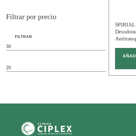
Limpiadores
Potenciadores
Filtrar por precio
Sérums
SPIRIAL 
Desodora
Tónicos
FILTRAR
Antitrans
Packs
Protección solar
AÑAD
Precio
Precio
mínimo
máximo