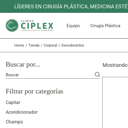
Skip
LÍDERES EN CIRUGÍA PLÁSTICA, MEDICINA ESTÉ
to
the
content
Cara y C
Equipo
Cirugía Plástica
Home
Tienda
Corporal
Desodorantes
Cara y C
Buscar por...
Mostrando 
Buscar
Filtrar por categorías
Capilar
Acondicionador
Champú