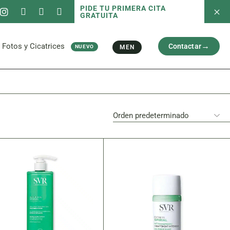
PIDE TU PRIMERA CITA
GRATUITA
 servicios
Fotos antes/después
Capilar
Cara
al
Brazos y Piernas
Fotos y Cicatrices
Contactar
MEN
NUEVO
Cicatriz
 servicios
Fotos antes/después
Capilar
Cara
al
Brazos y Piernas
Cicatriz