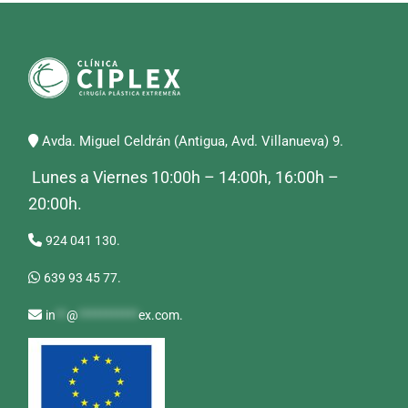
mínimo
máximo
Avda. Miguel Celdrán (Antigua, Avd. Villanueva) 9.
Lunes a Viernes 10:00h – 14:00h, 16:00h –
20:00h.
924 041 130.
639 93 45 77.
in
**
@
***********
ex.com
.