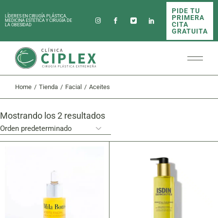
Skip
PIDE TU
to
PRIMERA
LÍDERES EN CIRUGÍA PLÁSTICA,
the
MEDICINA ESTÉTICA Y CIRUGÍA DE
CITA
LA OBESIDAD
content
GRATUITA
Home
Tienda
Facial
Aceites
Mostrando los 2 resultados