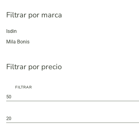
Esencias
Filtrar por marca
Exfoliantes
Limpiadores
Isdin
Potenciadores
Mila Bonis
Sérums
Tónicos
Filtrar por precio
Packs
Protección solar
FILTRAR
Precio
Precio