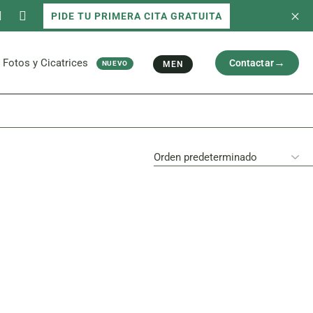
PIDE TU PRIMERA CITA GRATUITA
 servicios
Fotos antes/después
Capilar
Cara
al
Brazos y Piernas
Fotos y Cicatrices
Contactar
MEN
NUEVO
Cicatriz
 servicios
Fotos antes/después
Capilar
Cara
al
Brazos y Piernas
Cicatriz