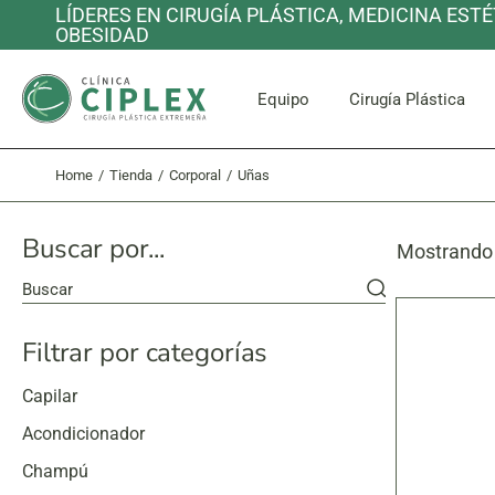
Skip
LÍDERES EN CIRUGÍA PLÁSTICA, MEDICINA ESTÉ
to
OBESIDAD
the
content
Cara y C
Equipo
Cirugía Plástica
Home
Tienda
Corporal
Uñas
Cara y C
Buscar por...
Mostrando 
Buscar
Filtrar por categorías
Capilar
Acondicionador
Champú