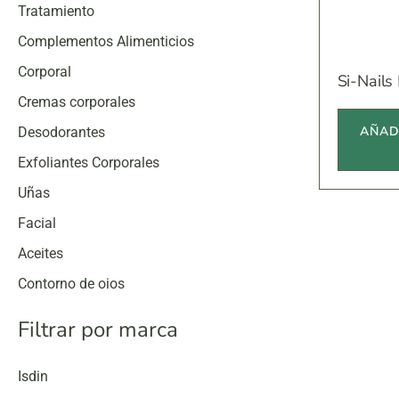
Tratamiento
Complementos Alimenticios
Corporal
Si-Nails
Cremas corporales
AÑAD
Desodorantes
Exfoliantes Corporales
Uñas
Facial
Aceites
Contorno de ojos
Cremas faciales
Filtrar por marca
Esencias
Exfoliantes
Isdin