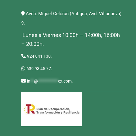
Avda. Miguel Celdrán (Antigua, Avd. Villanueva)
9.
Lunes a Viernes 10:00h – 14:00h, 16:00h
– 20:00h.
924 041 130.
639 93 45 77.
in
**
@
***********
ex.com
.