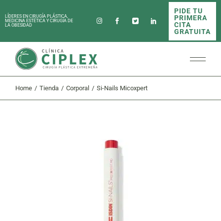
Skip
PIDE TU
to
PRIMERA
LÍDERES EN CIRUGÍA PLÁSTICA,
the
MEDICINA ESTÉTICA Y CIRUGÍA DE
CITA
LA OBESIDAD
content
GRATUITA
Home
Tienda
Corporal
Si-Nails Micoxpert