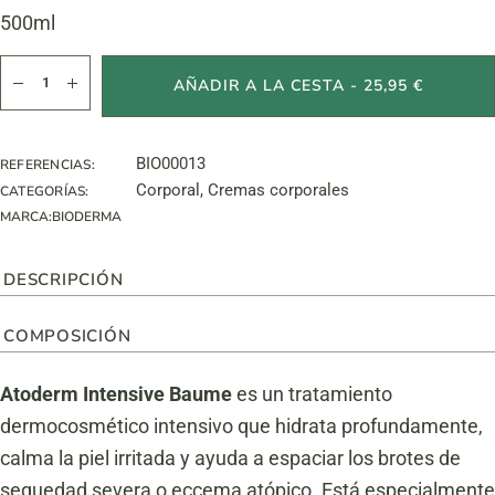
500ml
Atoderm Intensive Baume cantidad
AÑADIR A LA CESTA - 25,95 €
BIO00013
REFERENCIAS:
Corporal
,
Cremas corporales
CATEGORÍAS:
MARCA:
BIODERMA
DESCRIPCIÓN
COMPOSICIÓN
Atoderm Intensive Baume
es un tratamiento
dermocosmético intensivo que hidrata profundamente,
calma la piel irritada y ayuda a espaciar los brotes de
sequedad severa o eccema atópico. Está especialmente