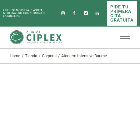
Skip
PIDE TU
to
PRIMERA
LÍDERES EN CIRUGÍA PLÁSTICA,
the
MEDICINA ESTÉTICA Y CIRUGÍA DE
CITA
LA OBESIDAD
content
GRATUITA
Home
Tienda
Corporal
Atoderm Intensive Baume