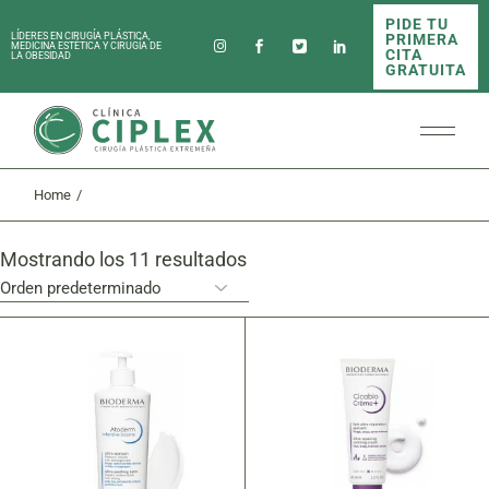
Skip
PIDE TU
to
PRIMERA
LÍDERES EN CIRUGÍA PLÁSTICA,
the
MEDICINA ESTÉTICA Y CIRUGÍA DE
CITA
LA OBESIDAD
content
GRATUITA
Home
Mostrando los 11 resultados